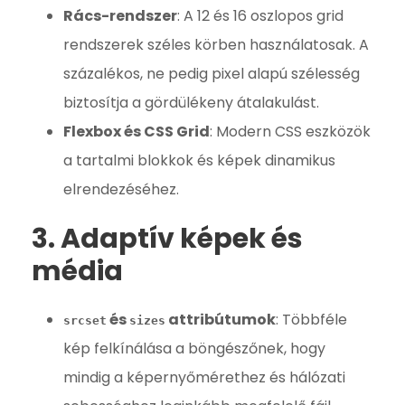
Rács-rendszer
: A 12 és 16 oszlopos grid
rendszerek széles körben használatosak. A
százalékos, ne pedig pixel alapú szélesség
biztosítja a gördülékeny átalakulást.
Flexbox és CSS Grid
: Modern CSS eszközök
a tartalmi blokkok és képek dinamikus
elrendezéséhez.
3. Adaptív képek és
média
és
attribútumok
: Többféle
srcset
sizes
kép felkínálása a böngészőnek, hogy
mindig a képernyőmérethez és hálózati