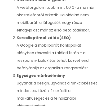
A webforgalom több mint 60 %-a ma már
okostelefonról érkezik. Ha oldalad nem
mobilbarát, a látogatók nagy része
elhagyja azt már az első betöltődéskor.
Keresőoptimalizálás (SEO)
A Google a mobilbarát honlapokat
előnyben részesíti a találati listán – a
reszponzív kialakítás tehát közvetlenül
befolyásolja az organikus rangsorolást.
Egységes márkaélmény
Ugyanaz a design, ugyanaz a funkciókészlet
minden eszközön. Ez erősíti a
márkahűséget és a felhasználói
elégedettséget.