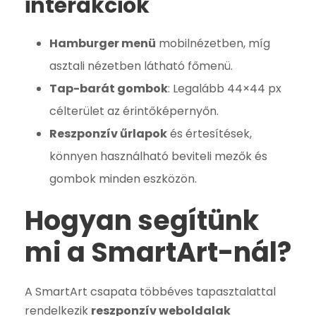
interakciók
Hamburger menü
mobilnézetben, míg
asztali nézetben látható főmenü.
Tap-barát gombok
: Legalább 44×44 px
célterület az érintőképernyőn.
Reszponzív űrlapok
és értesítések,
könnyen használható beviteli mezők és
gombok minden eszközön.
Hogyan segítünk
mi a SmartArt-nál?
A SmartArt csapata többéves tapasztalattal
rendelkezik
reszponzív weboldalak