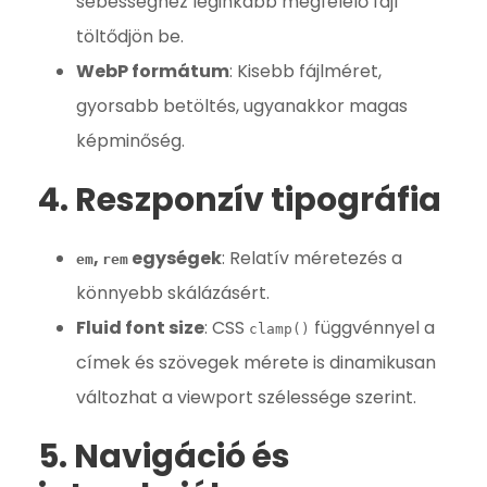
sebességhez leginkább megfelelő fájl
töltődjön be.
WebP formátum
: Kisebb fájlméret,
gyorsabb betöltés, ugyanakkor magas
képminőség.
4. Reszponzív tipográfia
,
egységek
: Relatív méretezés a
em
rem
könnyebb skálázásért.
Fluid font size
: CSS
függvénnyel a
clamp()
címek és szövegek mérete is dinamikusan
változhat a viewport szélessége szerint.
5. Navigáció és