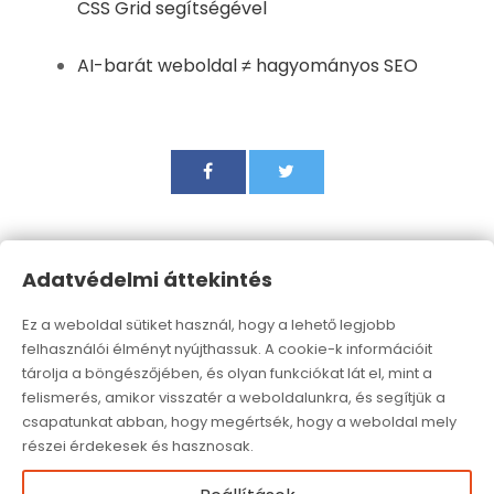
CSS Grid segítségével
AI-barát weboldal ≠ hagyományos SEO
Adatvédelmi áttekintés
Ez a weboldal sütiket használ, hogy a lehető legjobb
PREVIOUS POST
NEXT POST
felhasználói élményt nyújthassuk. A cookie-k információit
Miért nem kap a
Alkalmi grafikai munka
tárolja a böngészőjében, és olyan funkciókat lát el, mint a
weboldalad forgalmat
és weboldal
felismerés, amikor visszatér a weboldalunkra, és segítjük a
csapatunkat abban, hogy megértsék, hogy a weboldal mely
a Google-tól?
szerkesztés
részei érdekesek és hasznosak.