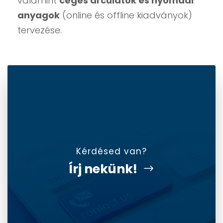
valamint
céges arculatok és nyomdai
anyagok
(online és offline kiadványok)
tervezése.
Kérdésed van?
Írj nekünk!