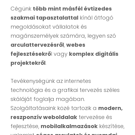
Cégünk
több mint másfél évtizedes
szakmai tapasztalattal
kínál átfogó
megoldásokat vállalatok és
magánszemélyek számára, legyen szó
arculattervezésről
,
webes
fejlesztésekrő
l vagy
komplex digitális
projektekről
.
Tevékenységünk az internetes
technológia és a grafikai tervezés széles
skáláját foglalja magában.
Szolgáltatásaink közé tartozik a
modern,
reszponzív weboldalak
tervezése és
fejlesztése,
mobilalkalmazások
készítése,