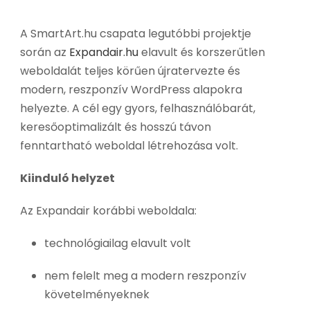
A SmartArt.hu csapata legutóbbi projektje
során az
Expandair.hu
elavult és korszerűtlen
weboldalát teljes körűen újratervezte és
modern, reszponzív WordPress alapokra
helyezte. A cél egy gyors, felhasználóbarát,
keresőoptimalizált és hosszú távon
fenntartható weboldal létrehozása volt.
Kiinduló helyzet
Az Expandair korábbi weboldala:
technológiailag elavult volt
nem felelt meg a modern reszponzív
követelményeknek