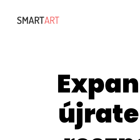
Expan
újrat