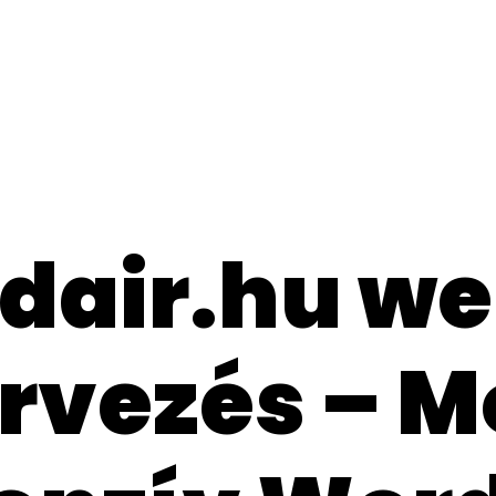
dair.hu we
ervezés – M