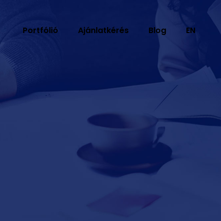
Portfólió
Ajánlatkérés
Blog
EN