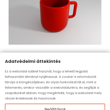
3D MODELLEZÉS ÉS ANIMÁCIÓ
Adatvédelmi áttekintés
3D
Ez a weboldal sütiket használ, hogy a lehető legjobb
felhasználói élményt nyújthassuk. A cookie-k információit
tárolja a böngészőjében, és olyan funkciókat lát el, mint a
felismerés, amikor visszatér a weboldalunkra, és segítjük a
csapatunkat abban, hogy megértsék, hogy a weboldal mely
részei érdekesek és hasznosak.
Beállítások